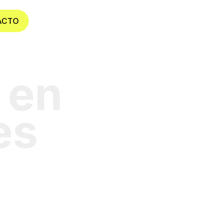
ACTO
 en
es