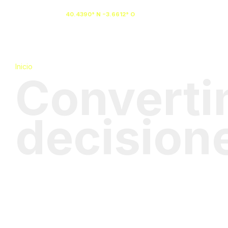
40.4390° N −3.6612° O
NOSOTR
Inicio
»
Agencia de Analítica Digital
Converti
decision
AGENCIA DE ANALÍT
Somos una agencia de analítica web esp