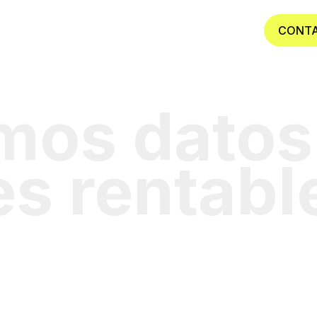
OS
SERVICIOS
PODCAST
BLOG
CONT
mos datos
es rentabl
ICA WEB
ecializada en