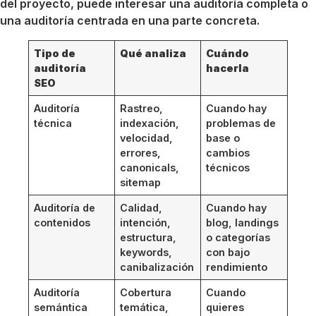
del proyecto, puede interesar una auditoría completa o
una auditoría centrada en una parte concreta.
Tipo de
Qué analiza
Cuándo
auditoría
hacerla
SEO
Auditoría
Rastreo,
Cuando hay
técnica
indexación,
problemas de
velocidad,
base o
errores,
cambios
canonicals,
técnicos
sitemap
Auditoría de
Calidad,
Cuando hay
contenidos
intención,
blog, landings
estructura,
o categorías
keywords,
con bajo
canibalización
rendimiento
Auditoría
Cobertura
Cuando
semántica
temática,
quieres