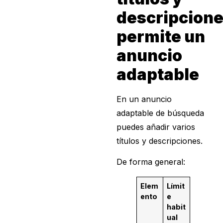
descripcion
permite un
anuncio
adaptable
En un anuncio
adaptable de búsqueda
puedes añadir varios
títulos y descripciones.
De forma general:
Elem
Límit
ento
e
habit
ual