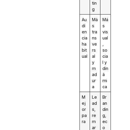
tin
g
Au
Má
Má
di
s
s
en
tra
vis
cia
ns
ual
ha
ve
,
bit
rs
so
ual
al
cia
y
l y
m
din
ad
á
ur
mi
a
ca
M
Le
Br
ej
ad
an
or
s,
din
pa
re
g,
ra
m
ec
ar
o