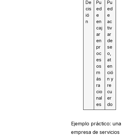
De
Pu
Pu
cis
ed
ed
ió
e
e
n
en
ac
caj
tiv
ar
ar
en
de
pr
se
oc
o,
es
at
os
en
m
ció
ás
n y
ra
re
cio
cu
nal
er
es
do
Ejemplo práctico: una
empresa de servicios