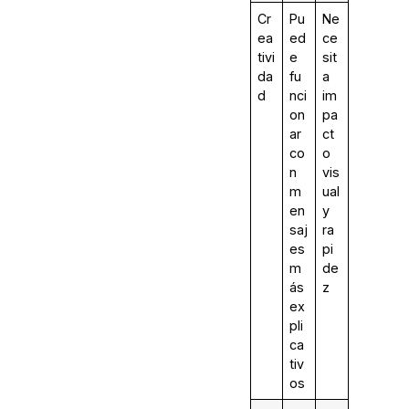
Cr
Pu
Ne
ea
ed
ce
tivi
e
sit
da
fu
a
d
nci
im
on
pa
ar
ct
co
o
n
vis
m
ual
en
y
saj
ra
es
pi
m
de
ás
z
ex
pli
ca
tiv
os