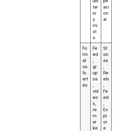
uni
pir
tar
aci
io
on
y
al
mi
xt
o
Fo
Fe
St
rm
ed
ori
at
,
es
os
gr
,
fu
up
Re
ert
os
els
es
,
,
víd
Fe
eo
ed
s,
,
re
Ex
m
pl
ar
or
ke
e