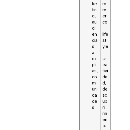
ke
m
tin
m
g,
er
au
ce
di
,
en
life
cia
st
s
yle
a
,
m
cr
pli
ea
as,
tivi
co
da
m
d,
uni
de
da
sc
de
ub
s
ri
mi
en
to