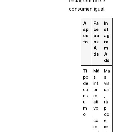
Instagram no se
consumen igual.
A
Fa
In
sp
ce
st
ec
bo
ag
to
ok
ra
A
m
ds
A
ds
Ti
Má
Má
po
s
s
de
inf
vis
co
or
ual
ns
m
,
u
ati
rá
m
vo
pi
o
,
do
co
e
m
ins