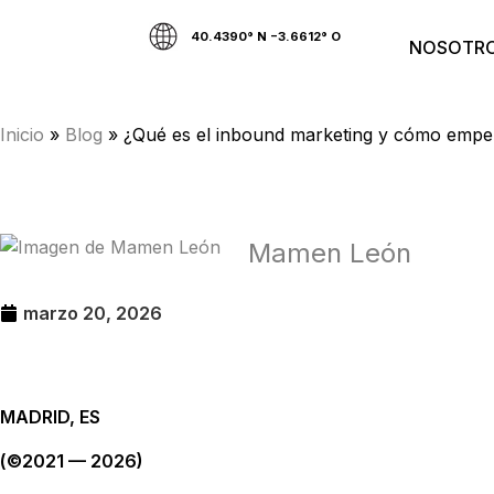
40.4390° N −3.6612° O
NOSOTR
Inicio
»
Blog
»
¿Qué es el inbound marketing y cómo empe
Mamen León
marzo 20, 2026
MADRID, ES
(©2021 — 2026)