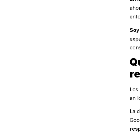
aho
enf
Soy
expe
cons
Q
r
Los 
en l
La d
Goog
res