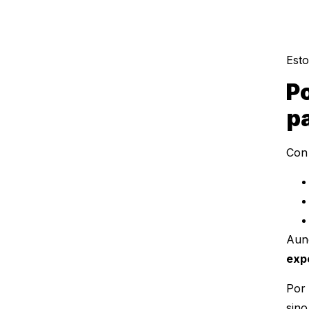
Esto
Po
p
Con 
Aunq
exp
Por 
sin