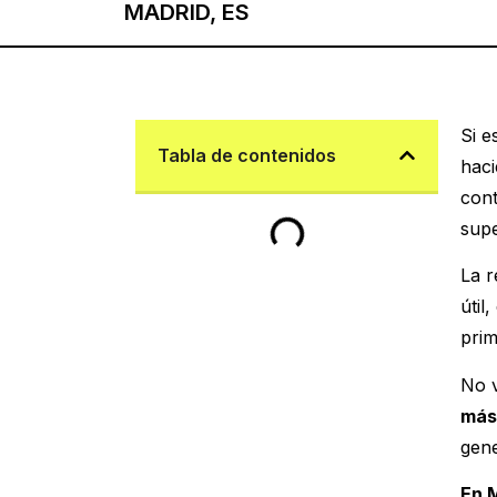
MADRID, ES
Si e
Tabla de contenidos
hac
cont
supe
La r
útil
prim
No v
más
gene
En 