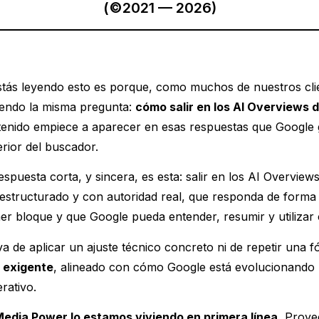
(©2021 — 2026)
stás leyendo esto es porque, como muchos de nuestros clie
iendo la misma pregunta:
cómo salir en los AI Overviews 
enido empiece a aparecer en esas respuestas que Google gen
rior del buscador.
espuesta corta, y sincera, es esta: salir en los AI Overvi
, estructurado y con autoridad real, que responda de forma
er bloque y que Google pueda entender, resumir y utilizar
a de aplicar un ajuste técnico concreto ni de repetir una 
 exigente
, alineado con cómo Google está evolucionando
rativo.
Media Power lo estamos viviendo en primera línea.
Proyec