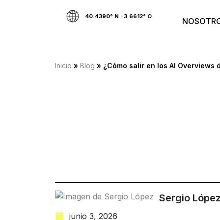
40.4390° N −3.6612° O
NOSOTR
Inicio
»
Blog
»
¿Cómo salir en los AI Overviews
Sergio Lópe
junio 3, 2026