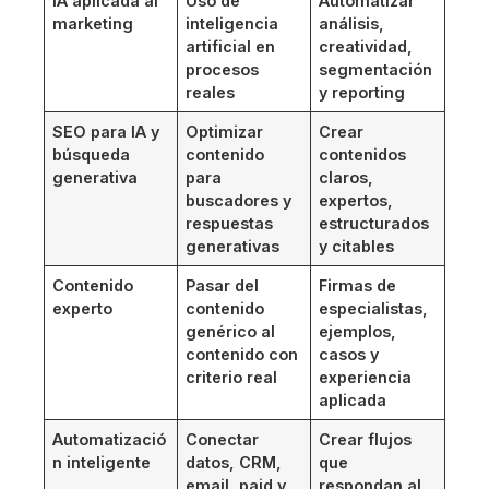
IA aplicada al
Uso de
Automatizar
marketing
inteligencia
análisis,
artificial en
creatividad,
procesos
segmentación
reales
y reporting
SEO para IA y
Optimizar
Crear
búsqueda
contenido
contenidos
generativa
para
claros,
buscadores y
expertos,
respuestas
estructurados
generativas
y citables
Contenido
Pasar del
Firmas de
experto
contenido
especialistas,
genérico al
ejemplos,
contenido con
casos y
criterio real
experiencia
aplicada
Automatizació
Conectar
Crear flujos
n inteligente
datos, CRM,
que
email, paid y
respondan al