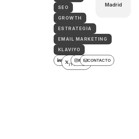
Madrid
SEO
GROWTH
ESTRATEGIA
EMAIL MARKETING
KLAVIYO
LINKEDIN
X
INSTAGRAM
CONTACTO
/TWITTER