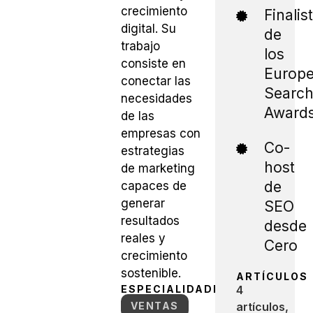
crecimiento
Finalis
digital. Su
de
trabajo
los
consiste en
Europ
conectar las
Searc
necesidades
Award
de las
empresas con
Co-
estrategias
host
de marketing
de
capaces de
generar
SEO
resultados
desde
reales y
Cero
crecimiento
sostenible.
ARTÍCULOS
ESPECIALIDADES
4
VENTAS
artículos,