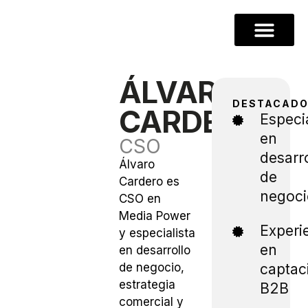
ÁLVARO
DESTACAD
CARDERO
Especia
en
CSO
desarro
Álvaro
de
Cardero es
negoci
CSO en
Media Power
Experi
y especialista
en
en desarrollo
de negocio,
captac
estrategia
B2B
comercial y