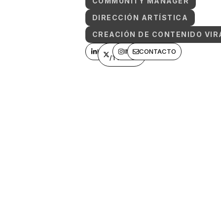
COMMUNITY MANAGER
DIRECCIÓN ARTÍSTICA
CREACIÓN DE CONTENIDO VIR
LINKEDIN
X
INSTAGRAM
CONTACTO
/TWITTER