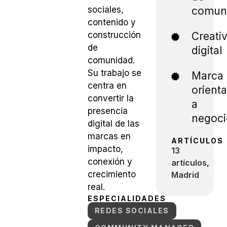
sociales,
comun
contenido y
construcción
Creati
de
digital
comunidad.
Su trabajo se
Marca
centra en
orient
convertir la
a
presencia
negoci
digital de las
marcas en
ARTÍCULOS
impacto,
13
conexión y
artículos,
crecimiento
Madrid
real.
ESPECIALIDADES
REDES SOCIALES