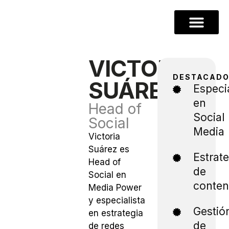
VICTORIA
DESTACAD
SUÁREZ
Especia
en
Head of
Social
Social
Media
Victoria
Suárez es
Estrate
Head of
de
Social en
conten
Media Power
y especialista
Gestió
en estrategia
de
de redes