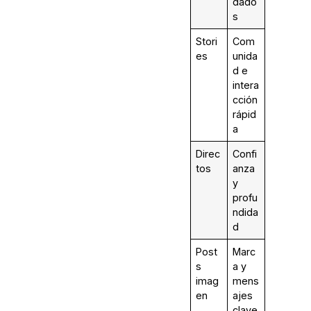
dado
s
Stori
Com
es
unida
d e
intera
cción
rápid
a
Direc
Confi
tos
anza
y
profu
ndida
d
Post
Marc
s
a y
imag
mens
en
ajes
clave