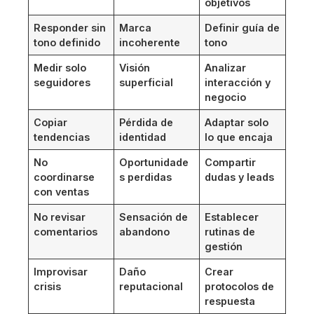
objetivos
Responder sin
Marca
Definir guía de
tono definido
incoherente
tono
Medir solo
Visión
Analizar
seguidores
superficial
interacción y
negocio
Copiar
Pérdida de
Adaptar solo
tendencias
identidad
lo que encaja
No
Oportunidade
Compartir
coordinarse
s perdidas
dudas y leads
con ventas
No revisar
Sensación de
Establecer
comentarios
abandono
rutinas de
gestión
Improvisar
Daño
Crear
crisis
reputacional
protocolos de
respuesta