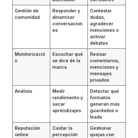
Gestión de
Responder y
Contestar
comunidad
dinamizar
dudas,
conversacion
agradecer
es
menciones o
activar
debates
Monitorizació
Escuchar qué
Revisar
n
se dice de la
comentarios,
marca
menciones y
mensajes
privados
Análisis
Medir
Detectar qué
rendimiento y
formatos
sacar
generan más
aprendizajes
guardados o
leads
Reputación
Cuidar la
Gestionar
online
percepción
quejas con